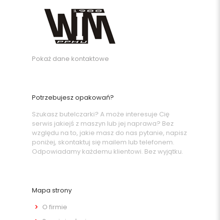
Pokaż dane kontaktowe
Potrzebujesz opakowań?
Szukasz butelczarki? A może interesuje Cię
serwis jakiejś z maszyn lub jej naprawa? Bez
względu na to, jakie masz do nas pytanie, napisz
poniżej, skontaktuj się mailem lub telefonem.
Odpowiadamy każdemu klientowi. Bez wyjątku.
Mapa strony
O firmie