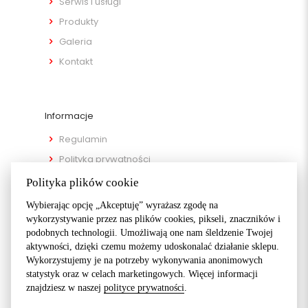
Serwis i usługi
Produkty
Galeria
Kontakt
Informacje
Regulamin
Polityka prywatności
Metody płatności
Polityka plików cookie
Metody dostawy
Wybierając opcję „Akceptuję” wyrażasz zgodę na
Zwroty
wykorzystywanie przez nas plików cookies, pikseli, znaczników i
podobnych technologii. Umożliwają one nam śleldzenie Twojej
aktywności, dzięki czemu możemy udoskonalać działanie sklepu.
Wykorzystujemy je na potrzeby wykonywania anonimowych
statystyk oraz w celach marketingowych. Więcej informacji
znajdziesz w naszej
polityce prywatności
.