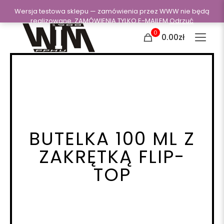
Wersja testowa sklepu — zamówienia przez WWW nie będą
realizowane. ZAMÓWIENIA TYLKO E-MAILEM
Odrzuć
0
0.00zł
BUTELKA 100 ML Z
ZAKRĘTKĄ FLIP-
TOP