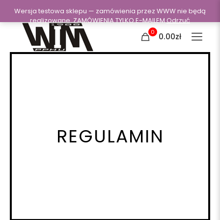
Wersja testowa sklepu — zamówienia przez WWW nie będą
realizowane. ZAMÓWIENIA TYLKO E-MAILEM
Odrzuć
0
0.00zł
REGULAMIN