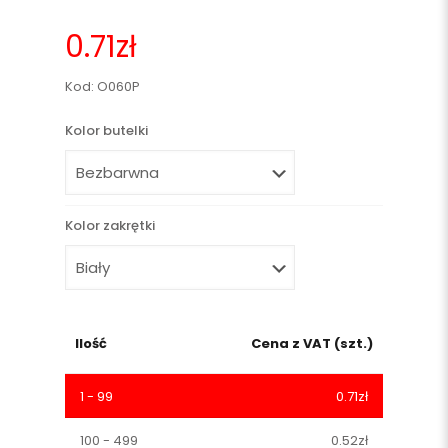
0.71
zł
Kod: O060P
Kolor butelki
Kolor zakrętki
Ilość
Cena z VAT (szt.)
1 - 99
0.71
zł
100 - 499
0.52
zł