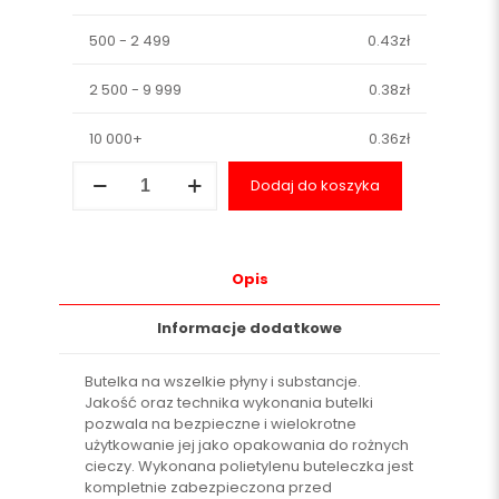
500 - 2 499
0.43
zł
2 500 - 9 999
0.38
zł
10 000+
0.36
zł
ilość
Dodaj do koszyka
Butelka
60
ml
z
plombą
Opis
pierwszego
otwarcia
Informacje dodatkowe
Butelka na wszelkie płyny i substancje.
Jakość oraz technika wykonania butelki
pozwala na bezpieczne i wielokrotne
użytkowanie jej jako opakowania do rożnych
cieczy. Wykonana polietylenu buteleczka jest
kompletnie zabezpieczona przed