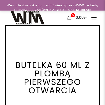
Wersja testowa sklepu — zamówienia przez WWW nie będą
realizowane. ZAMÓWIENIA TYLKO E-MAILEM
Odrzuć
0
0.00zł
BUTELKA 60 ML Z
PLOMBĄ
PIERWSZEGO
OTWARCIA