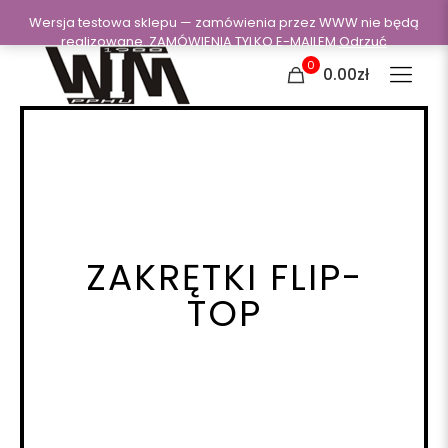
Wersja testowa sklepu — zamówienia przez WWW nie będą
realizowane. ZAMÓWIENIA TYLKO E-MAILEM
Odrzuć
0
0.00zł
ZAKRĘTKI FLIP-
TOP