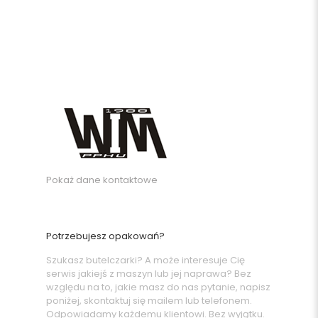
Pokaż dane kontaktowe
Potrzebujesz opakowań?
Szukasz butelczarki? A może interesuje Cię
serwis jakiejś z maszyn lub jej naprawa? Bez
względu na to, jakie masz do nas pytanie, napisz
poniżej, skontaktuj się mailem lub telefonem.
Odpowiadamy każdemu klientowi. Bez wyjątku.